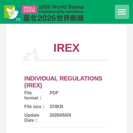
IREX
INDIVIDUAL REGULATIONS
(IREX)
File
PDF
format：
File size：
374KB
Update
2026/05/04
Date：